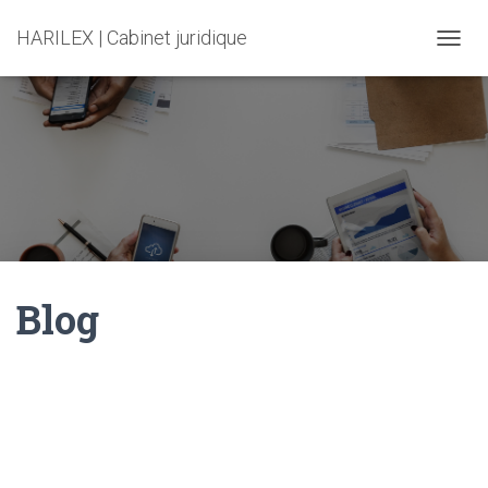
HARILEX | Cabinet juridique
T
O
G
G
L
E
N
A
V
I
G
A
Blog
T
I
O
N