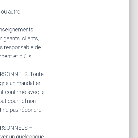
 ou autre
nseignements
igeants, clients,
es responsable de
nent et qu’ils
SONNELS: Toute
signé un mandat en
nt confirmé avec le
ut courriel non
it ne pas répondre
ERSONNELS –
oyer un quelconque