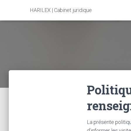
HARILEX | Cabinet juridique
Politiq
rensei
La présente politiq
d’informer les visit