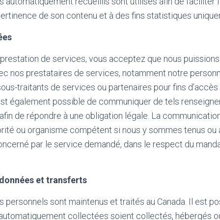
utomatiquement recueillis sont utilisés afin de faciliter l’u
pertinence de son contenu et à des fins statistiques uniqu
ées
 prestation de services, vous acceptez que nous puissions
c nos prestataires de services, notamment notre personn
sous-traitants de services ou partenaires pour fins d’accès
 est également possible de communiquer de tels renseignem
u afin de répondre à une obligation légale. La communicati
torité ou organisme compétent si nous y sommes tenus ou à 
oncerné par le service demandé, dans le respect du manda
données et transferts
personnels sont maintenus et traités au Canada. Il est po
utomatiquement collectées soient collectés, hébergés ou 