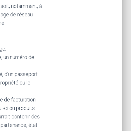
 soit, notamment, à
 page de réseau
ne.
ge;
e, un numéro de
é, d’un passeport,
ropriété ou le
e de facturation;
i-ci ou produits
urrait contenir des
ppartenance, état