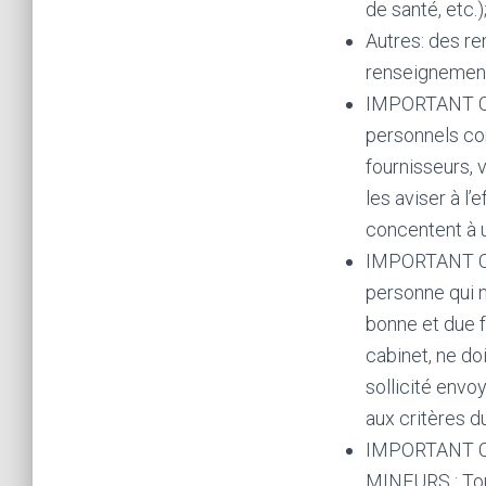
de santé, etc.)
Autres: des re
renseignemen
IMPORTANT CO
personnels con
fournisseurs, 
les aviser à l
concentent à 
IMPORTANT 
personne qui n
bonne et due f
cabinet, ne do
sollicité envo
aux critères d
IMPORTANT 
MINEURS : Tou