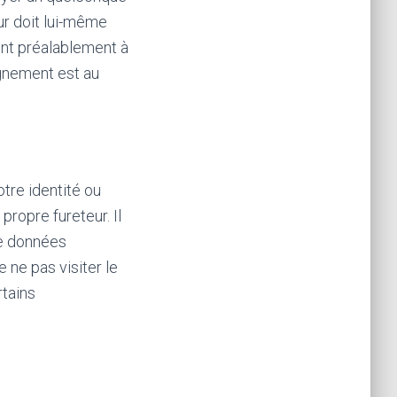
ur doit lui-même
nt préalablement à
ignement est au
otre identité ou
propre fureteur. Il
de données
e ne pas visiter le
rtains