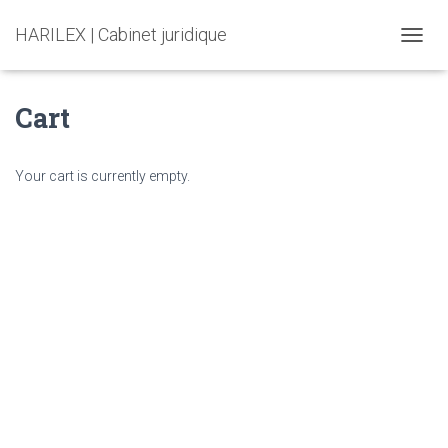
HARILEX | Cabinet juridique
T
O
G
Cart
G
L
E
N
Your cart is currently empty.
A
V
I
G
A
T
I
O
N