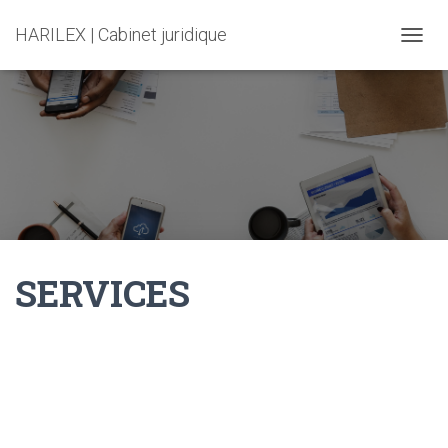
HARILEX | Cabinet juridique
T
O
G
G
L
E
N
A
V
I
G
A
SERVICES
T
I
O
N