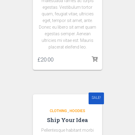
malesuada fames ac turpis
egestas. Vestibulum tortor
quam, feugiat vitae, ultricies
eget, tempor sit amet, ante.
Donec eu libero sit amet quam
egestas semper. Aenean
ultricies mi vitae est. Mauris
placerat eleifend leo.
£
20.00
SALE!
CLOTHING
,
HOODIES
Ship Your Idea
Pellentesque habitant morbi