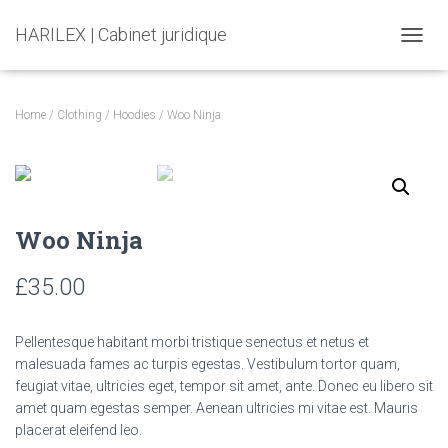
HARILEX | Cabinet juridique
T
O
G
G
Home
/
Clothing
/
Hoodies
/ Woo Ninja
L
E
N
A
V
I
Woo Ninja
G
A
T
£
35.00
I
O
N
Pellentesque habitant morbi tristique senectus et netus et
malesuada fames ac turpis egestas. Vestibulum tortor quam,
feugiat vitae, ultricies eget, tempor sit amet, ante. Donec eu libero sit
amet quam egestas semper. Aenean ultricies mi vitae est. Mauris
placerat eleifend leo.