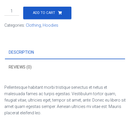
Woo
ADD TO CART
Ninja
quantity
Categories:
Clothing
,
Hoodies
DESCRIPTION
REVIEWS (0)
Pellentesque habitant morbi tristique senectus et netus et
malesuada fames ac turpis egestas. Vestibulum tortor quam,
feugiat vitae, ultricies eget, tempor sit amet, ante. Donec eu libero sit
amet quam egestas semper. Aenean ultricies mi vitae est. Mauris
placerat eleifend leo.