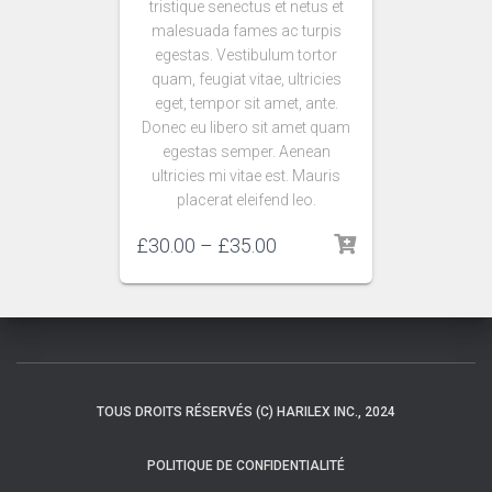
tristique senectus et netus et
malesuada fames ac turpis
egestas. Vestibulum tortor
quam, feugiat vitae, ultricies
eget, tempor sit amet, ante.
Donec eu libero sit amet quam
egestas semper. Aenean
ultricies mi vitae est. Mauris
placerat eleifend leo.
£
30.00
–
£
35.00
TOUS DROITS RÉSERVÉS (C) HARILEX INC., 2024
POLITIQUE DE CONFIDENTIALITÉ