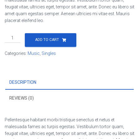
malesuada fames ac turpis egestas. Vestibulum tortor quam,
feugiat vitae, ultricies eget, tempor sit amet, ante. Donec eu libero sit
amet quam egestas semper. Aenean ultricies mi vitae est. Mauris
placerat eleifend leo.
Woo
ADD TO CART
Single
#1
Categories:
Music
,
Singles
quantity
DESCRIPTION
REVIEWS (0)
Pellentesque habitant morbi tristique senectus et netus et
malesuada fames ac turpis egestas. Vestibulum tortor quam,
feugiat vitae, ultricies eget, tempor sit amet, ante. Donec eu libero sit