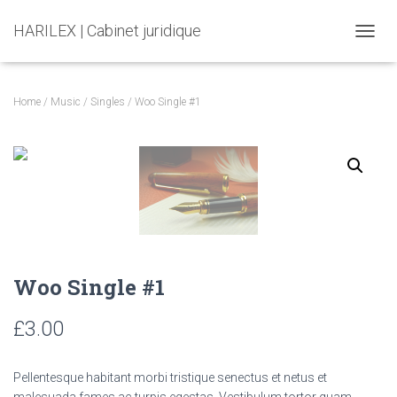
HARILEX | Cabinet juridique
T
O
G
G
Home
/
Music
/
Singles
/ Woo Single #1
L
E
N
A
V
I
G
A
T
I
Woo Single #1
O
N
£
3.00
Pellentesque habitant morbi tristique senectus et netus et