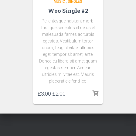
MUSIC
,
SINGLES
Woo Single #2
Pellentesque habitant morbi
tristique senectus et netus et
malesuada fames ac turpis
egestas. Vestibulum tortor
quam, feugiat vitae, ultricies
eget, tempor sit amet, ante.
Donec eu libero sit amet quam
egestas semper. Aenean
ultricies mi vitae est. Mauris
placerat eleifend leo.
£
3.00
£
2.00