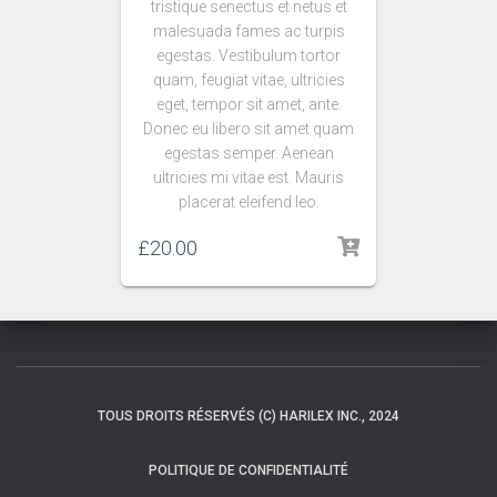
tristique senectus et netus et
malesuada fames ac turpis
egestas. Vestibulum tortor
quam, feugiat vitae, ultricies
eget, tempor sit amet, ante.
Donec eu libero sit amet quam
egestas semper. Aenean
ultricies mi vitae est. Mauris
placerat eleifend leo.
£
20.00
TOUS DROITS RÉSERVÉS (C) HARILEX INC., 2024
POLITIQUE DE CONFIDENTIALITÉ