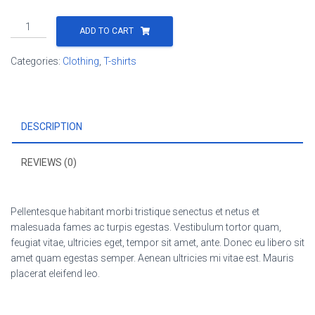
Happy
ADD TO CART
Ninja
quantity
Categories:
Clothing
,
T-shirts
DESCRIPTION
REVIEWS (0)
Pellentesque habitant morbi tristique senectus et netus et
malesuada fames ac turpis egestas. Vestibulum tortor quam,
feugiat vitae, ultricies eget, tempor sit amet, ante. Donec eu libero sit
amet quam egestas semper. Aenean ultricies mi vitae est. Mauris
placerat eleifend leo.