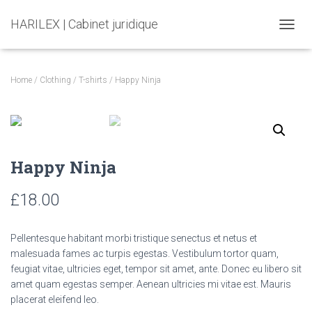
HARILEX | Cabinet juridique
T
O
G
G
Home
/
Clothing
/
T-shirts
/ Happy Ninja
L
E
N
A
V
I
Happy Ninja
G
A
T
£
18.00
I
O
N
Pellentesque habitant morbi tristique senectus et netus et
malesuada fames ac turpis egestas. Vestibulum tortor quam,
feugiat vitae, ultricies eget, tempor sit amet, ante. Donec eu libero sit
amet quam egestas semper. Aenean ultricies mi vitae est. Mauris
placerat eleifend leo.