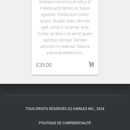
tristique senectus et netus et
malesuada fames ac turpis
egestas. Vestibulum tortor
quam, feugiat vitae, ultricies
eget, tempor sit amet, ante.
Donec eu libero sit amet quam
egestas semper. Aenean
ultricies mi vitae est. Mauris
placerat eleifend leo.
£
35.00
TOUS DROITS RÉSERVÉS (C) HARILEX INC., 2024
POLITIQUE DE CONFIDENTIALITÉ