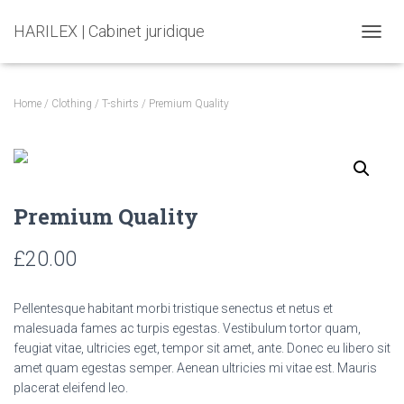
HARILEX | Cabinet juridique
T
O
G
G
Home
/
Clothing
/
T-shirts
/ Premium Quality
L
E
N
A
V
I
Premium Quality
G
A
T
£
20.00
I
O
N
Pellentesque habitant morbi tristique senectus et netus et
malesuada fames ac turpis egestas. Vestibulum tortor quam,
feugiat vitae, ultricies eget, tempor sit amet, ante. Donec eu libero sit
amet quam egestas semper. Aenean ultricies mi vitae est. Mauris
placerat eleifend leo.