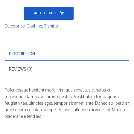
Premium
ADD TO CART
Quality
quantity
Categories:
Clothing
,
T-shirts
DESCRIPTION
REVIEWS (0)
Pellentesque habitant morbi tristique senectus et netus et
malesuada fames ac turpis egestas. Vestibulum tortor quam,
feugiat vitae, ultricies eget, tempor sit amet, ante. Donec eu libero sit
amet quam egestas semper. Aenean ultricies mi vitae est. Mauris
placerat eleifend leo.